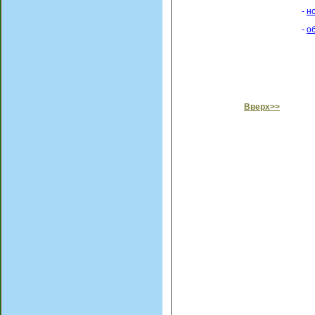
-
н
-
о
Вверх>>