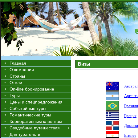
Главная
Визы
О компании
Страны
Отели
Австра
On-line бронирование
Туры
Аргент
Цены и спецпредложения
Бразили
Событийные туры
Романтические туры
Греция
Корпоративным клиентам
Домини
Свадебные путешествия
Для турагенств
Египет