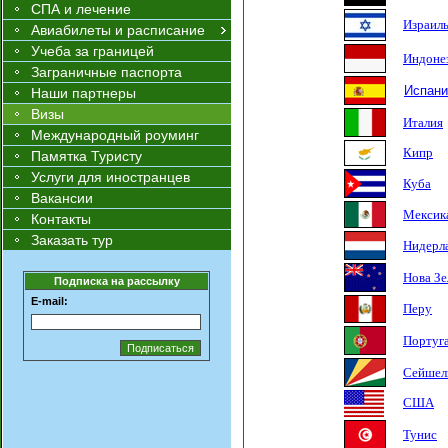
СПА и лечение
Израил
Авиабилеты и расписание
Учеба за границей
Индоне
Заграничные паспорта
Испани
Наши партнеры
Визы
Италия
Международный роуминг
Кипр
Памятка Туристу
Услуги для иностранцев
Куба
Вакансии
Мексик
Контакты
Заказать тур
Нидерл
Нова Зе
Подписка на рассылку
E-mail:
Перу
Португ
Сейшел
США
Тунис