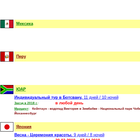
Мексика
Перу
ЮАР
Индивидуальный тур в Ботсвану.
11 дней / 10 ночей
в любой день
Заезд в 2018 г.
:
Маршрут
:
Кейптаун
- водопад Виктория в Зимбабве - Национальный парк Чобе
Йоханнесбург
Япония
Весна - Церемония красоты.
9 дней / 8 ночей