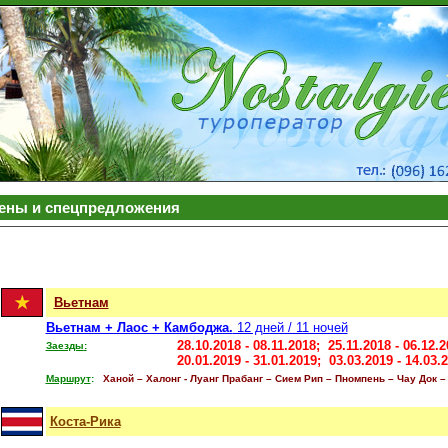
ены и спецпредложения
Вьетнам
Вьетнам + Лаос + Камбоджа.
12 дней / 11 ночей
28
.10.201
8
-
08.11.201
8;
25
.11.201
8 - 06
.12.2
Заезды
:
2
0
.01.201
9
- 31
.01.2019;
03
.03.201
9
-
14.03.
Маршрут
:
Ханой –
Халонг
-
Луанг Прабанг – Сием Рип – Пномпень – Чау Док –
Коста-Рика