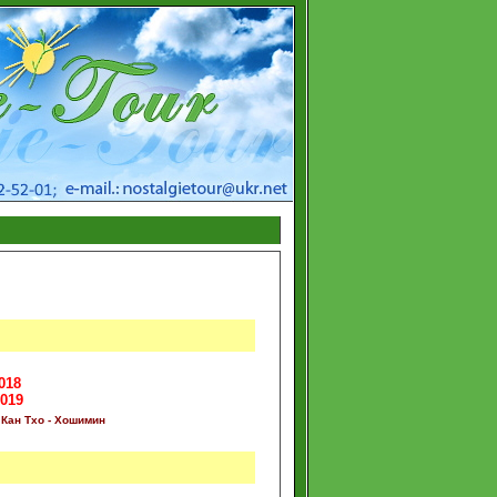
01
8
2019
 Кан Тхо - Хошимин