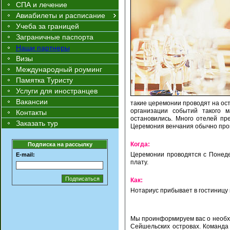
СПА и лечение
Авиабилеты и расписание
Учеба за границей
Заграничные паспорта
Наши партнеры
Визы
Международный роуминг
Памятка Туристу
Услуги для иностранцев
Вакансии
такие церемонии проводят на ост
организации событий такого 
Контакты
остановились. Много отелей пре
Заказать тур
Церемония венчания обычно прои
Когда:
Подписка на рассылку
Церемонии проводятся с Понеде
E-mail:
плату.
Как:
Нотариус прибывает в гостиницу
Мы проинформируем вас о необх
Сейшельских островах. Команда