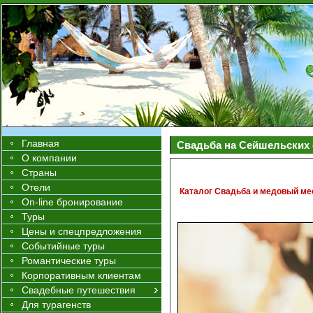
Главная
Свадьба на Сейшельских 
О компании
Страны
Отели
Каталог Свадьба и медовый ме
On-line бронирование
Туры
Цены и спецпредложения
Событийные туры
Романтические туры
Корпоративным клиентам
Свадебные путешествия
Для турагенств