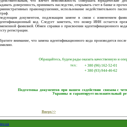
едействительным, что влечет невозможность совершать юридические дейс
ыдавать доверенность, принимать наследство, открывать счет в банке и прочее
дминистративных правонарушениях, использование недействительного паспо
траф.
ледующим документом, подлежащим замене в связи с изменением фамил
дентификационный код. Следует заметить, что номер ИНН остается пре
змененной фамилией. Обмен справки о присвоении идентификационного кода
есту регистрации.
братите внимание, что замена идентификационного кода производится после
амилию.
Обращайтесь, будем рады оказать качественную и оп
тел.:
+ 380 (96) 162-52-01
+ 380 (93) 944-46-62
Подготовка документов при нашем содействии связана с чет
Украины и гарантирует положительный рез
Вверх>>
iev.ua