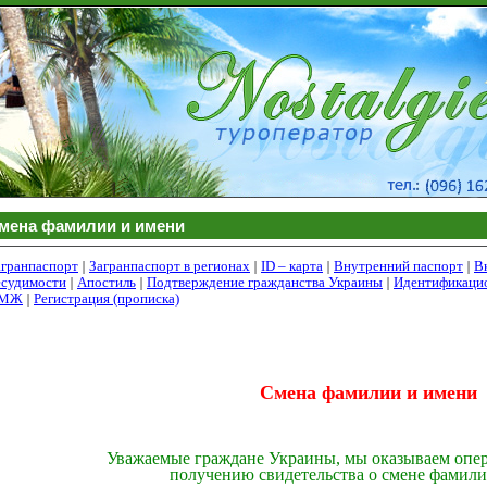
мена фамилии и имени
агранпаспорт
|
Загранпаспорт в регионах
|
ID
– карта
|
Внутренний паспорт
|
В
есудимости
|
Апостиль
|
Подтверждение гражданства Украины
|
Идентификаци
МЖ
|
Регистрация (прописка)
Смена фамилии и имени
Уважаемые граждане Украины, мы оказываем опер
получению свидетельства о смене фамили