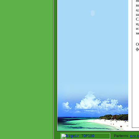
н
в
а
ш
С
и
и
м
О
ф
Parterns:
ozp.k