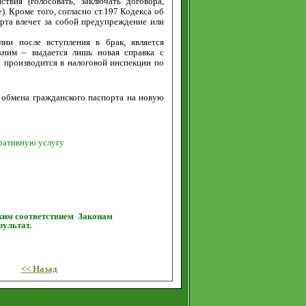
твия (голосовать, заключать договора,
). Кроме того, согласно ст.197 Кодекса об
рта влечет за собой предупреждение или
ии после вступления в брак, является
жним – выдается лишь новая справка с
 производится в налоговой инспекции по
 обмена гражданского паспорта на новую
еративную услугу
ким соответствием Законам
ультат.
<< Назад