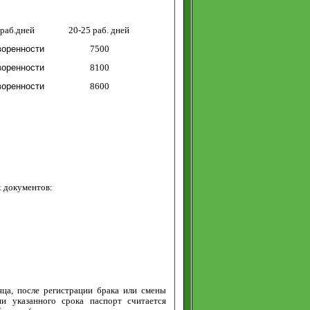
 раб.дн
ей
20
-25 раб. дней
воренности
7500
воренности
8100
воренности
8600
х документов:
яца, после регистрации брака или смены
и указанного срока паспорт считается