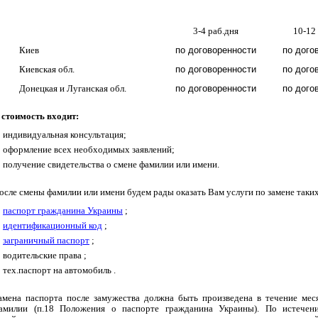
3-4 раб.д
н
я
1
0
-1
2
Киев
по договоренности
по дого
Киевская обл.
по договоренности
по дого
Донецкая и Луганская обл.
по договоренности
по дого
 стоимость входит:
индивидуальная консультация;
оформление всех необходимых заявлений
;
получение свидетельства о смене фамилии или имени
.
осле смены фамилии или имени будем рады оказать Вам услуги по замене таки
п
аспорт гражданина Украины
;
и
дентификационный код
;
заграничный паспорт
;
водительские права
;
тех.паспорт на автомобиль
.
амена паспорта после замужества должна быть произведена в течение мес
амилии (п.18 Положения о паспорте гражданина Украины). По истечени