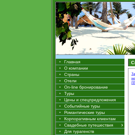
Главная
С
О компании
З
Страны
н
Отели
П
On-line бронирование
Туры
Цены и спецпредложения
Событийные туры
Романтические туры
Корпоративным клиентам
Свадебные путешествия
Для турагенств