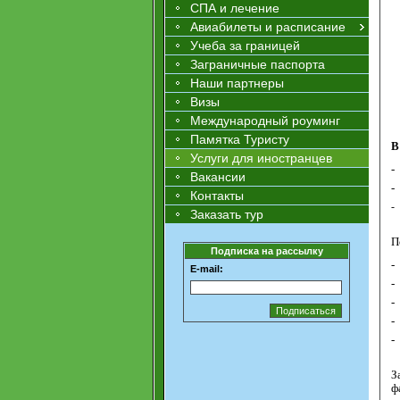
СПА и лечение
Авиабилеты и расписание
Учеба за границей
Заграничные паспорта
Наши партнеры
Визы
Международный роуминг
Памятка Туристу
В
Услуги для иностранцев
-
Вакансии
-
Контакты
-
Заказать тур
П
Подписка на рассылку
-
E-mail:
-
-
-
-
З
ф