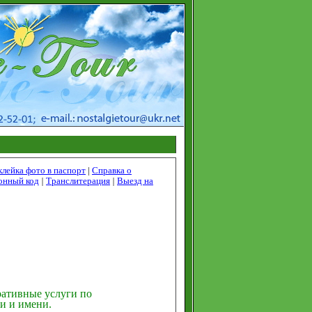
клейка фото в паспорт
|
Справка о
онный код
|
Транслитераци
я
|
Выезд на
ативные услуги по
и и имени.