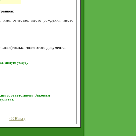
транцев
:
, имя, отчество, место рождения, место
ивання) только копия этого документа.
еративную услугу
ким соответствием Законам
ультат.
<< Назад