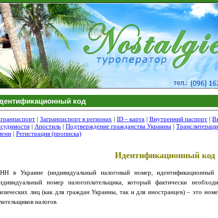
дентификационный код
агранпаспорт
|
Загранпаспорт в регионах
|
ID
– карта
|
Внутренний паспорт
|
В
есудимости
|
Апостиль
|
Подтверждение гражданства Украины
|
Транслитераци
мени
|
Регистрация (прописка)
Идентификационный код
НН в Украине (индивидуальный налоговый номер, идентификационный 
ндивидуальный номер налогоплательщика, который фактически необход
изических лиц (как для граждан Украины, так и для иностранцев) – это номе
лательщиков налогов.