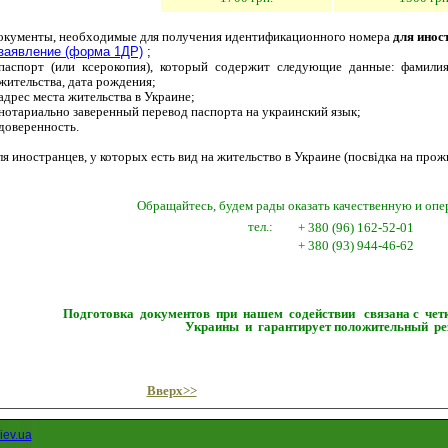
окументы, необходимые для получ
е
ния идентификационного номера
для инос
заявление (форма 1ДР)
;
паспорт (или ксерокопия), который содержит следующие данные: фамилия
жительства, дата рождения;
адрес места жительства в Украине;
нотариально заверенный перевод паспорта на украинский язык;
доверенность.
я иностранцев, у которых есть вид на жительство в Украине (посвідка на прож
Обращайтесь, будем рады оказать качественную и оп
тел.:
+ 380 (96) 162-52-01
+ 380 (93) 944-46-62
Подготовка документов при нашем содействии связана с чет
Украины и гарантирует положительный рез
Вверх>>
iev.ua