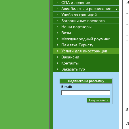
И
СПА и лечение
-
Авиабилеты и расписание
-
Учеба за границей
-
Заграничные паспорта
-
Наши партнеры
-
Визы
-
Международный роуминг
-
Памятка Туристу
-
Услуги для иностранцев
Вакансии
Контакты
Заказать тур
Подписка на рассылку
E-mail:
В
Д