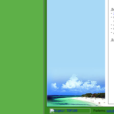
Д
-
-
-
-
-
Дл
Parterns:
ozp.k