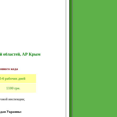
ой областей, АР Крым
онного кода
5
-
6
рабочих дн
ей
11
00 грн.
говой инспекции;
ждан Украины: