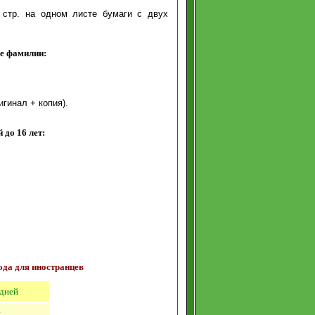
 стр.
на одном листе бумаги с двух
не фамилии
:
игинал + копия)
.
й до 16 лет:
ода для иностранцев
дн
ей
.