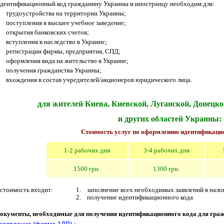
дентификационный код гражданину Украины и иностранцу необходим для:
трудоустройства на территории Украины;
поступления в высшее учебное заведение;
открытия банковских счетов;
вступления в наследство в Украине;
регистрации фирмы, предприятия, СПД;
оформления вида на жительство в Украине;
получения гражданства Украины;
вхождения в состав учредителей/акционеров юридического лица.
для жителей Киева
,
Киевской
, Луганской, Донецк
и других областей Украины
:
Стоимость услуг
по оформлению
идентификаци
1-2 рабочи
х
д
ня
3
-
4
рабочих дня
15
00 грн.
1
3
00 грн.
 стоимость входит:
1.
заполнение всех необходим
ых заявлений в нало
2.
получение идентификационного кода
окументы, необходимые для получ
е
ния идентификационного кода
для гра