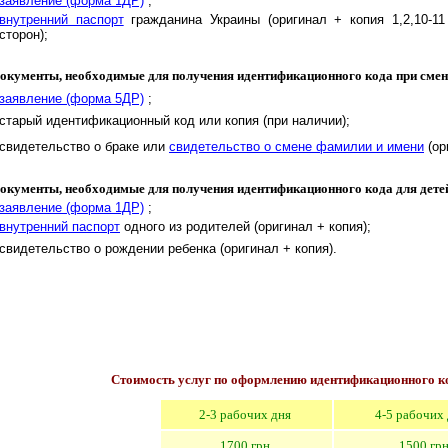
заявление (форма 1ДР)
;
внутренний паспорт
гражданина Украины
(оригинал + копия
1,2,10-11
сторон)
;
окументы, необходимые для получ
е
ния идентификационного кода
при сме
заявление (форма 5ДР)
;
старый идентификационный код или копия (при наличии);
свидетельство о браке или
свидетельство о смене фамилии и имени
(ор
окументы, необходимые для получ
е
ния идентификационного кода
для дете
заявление (форма 1ДР)
;
внутренний паспорт
одного из родителей
(оригинал + копия)
;
свидетельство о рождении ребенка
(оригинал + копия)
.
Стоимость услуг
по оформлению
идентификационного к
2
-3
рабочих дня
4
-5
рабочих 
1
7
00 грн.
1
5
00 грн