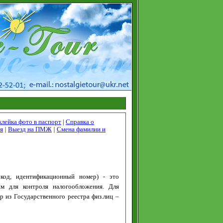
клейка фото в паспорт
|
Справка о
я
|
Выезд на ПМЖ
|
Смена фамилии и
код, идентификационный номер) - это
им для контроля налогообложения. Для
р из Государственного реестра физ.лиц –