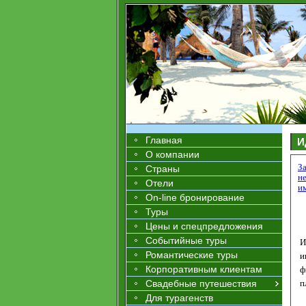
Главная
И
О компании
З
Страны
н
Отели
и
On-line бронирование
Туры
Цены и спецпредложения
Событийные туры
И
Романтические туры
и
Корпоративным клиентам
ф
Свадебные путешествия
п
Для турагенств