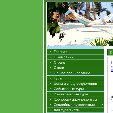
Главная
П
О компании
Страны
З
н
Отели
Р
On-line бронирование
Туры
Цены и спецпредложения
Событийные туры
Романтические туры
Н
Корпоративным клиентам
(
Свадебные путешествия
Для турагенств
С