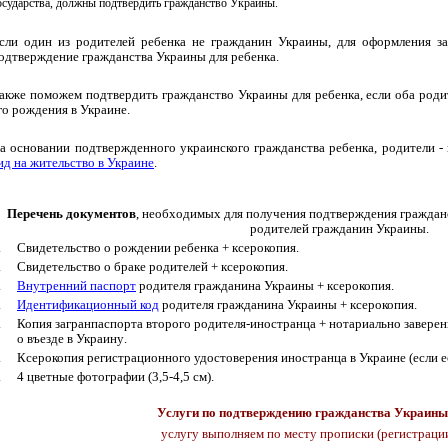
осударства, должны подтвердить гражданство Украины.
сли один из родителей ребенка не гражданин Украины, для оформления за
одтверждение гражданства Украины для ребенка.
акже поможем подтвердить гражданство Украины для ребенка, если оба роди
го рождения в Украине.
а основании подтвержденного украинского гражданства ребенка, родители 
ид на жительство в Украине
.
Перечень документов
, необходимых для получения подтверждения гражданс
родителей гражданин Украины.
.
Свидетельство о рождении ребенка
+ ксерокопия
.
.
Свидетельство о браке родителей + ксерокопия.
.
Внутренний паспорт
родителя гражданина Украины + ксерокопия.
.
Идентификационный код
родителя гражданина Украины + ксерокопия
.
.
Копия загранпаспорта второго родителя-
иностранца + нотариально завере
о въезде в Украину
.
.
Ксерокопия
регистрационного удостоверения иностранца в Украине (если ес
.
4 цветные фотографии (3,5-4,5 см).
Услуги по подтверждению гражданства Украины
услугу выполняем по месту прописки
(регистраци