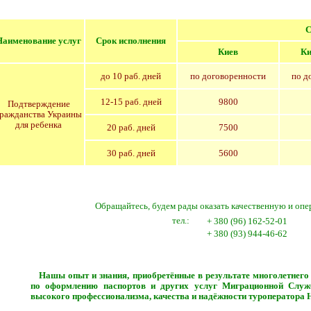
С
Наименование услуг
Срок исполнения
Киев
Ки
до
10 раб. дней
по договоренности
по д
12-15 раб. дней
9800
Подтверждение
гражданства Украины
для ребенка
20 раб. дней
750
0
30 раб. дней
56
0
0
Обращайтесь, будем рады оказать качественную и оп
тел.:
+ 380 (96) 162-52-01
+ 380 (93) 944-46-62
Нашы опыт и знания, приобретённые в результате многолетнего
по оформлению паспортов и других услуг Миграционной Служ
высокого профессионализма, качества и надёжности туроператора 