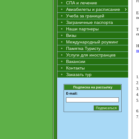
г
СПА и лечение
Авиабилеты и расписание
Е
Учеба за границей
п
Заграничные паспорта
Наши партнеры
Т
е
Визы
Международный роуминг
Н
Памятка Туристу
в
Услуги для иностранцев
Вакансии
Контакты
Заказать тур
1
2
Подписка на рассылку
3
E-mail:
4
5
6
7