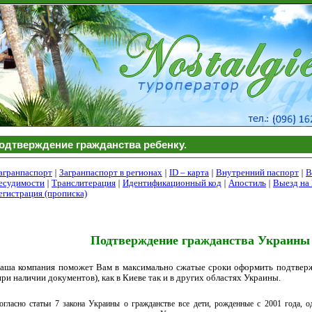
одтверждение гражданства ребенку.
агранпаспорт
|
Загранпаспорт в регионах
|
ID
– карта
|
Внутренний паспорт
|
В
е
судимости
|
Транслитераци
я
|
Идентификационный код
|
Апостиль
|
Выезд н
егистрация (прописка)
Подтверждение гражданства Украины 
аша компания поможет Вам в максимально сжатые сроки оформить подтверж
при наличии документов), как в Киеве так и в других областях Украины.
огласно статьи 7 закона Украины о гражданстве все дети, рожденные с 2001 года, 