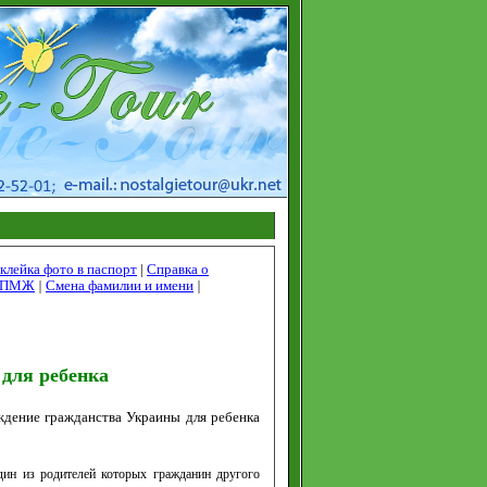
клейка фото в паспорт
|
Справка о
а ПМЖ
|
Смена фамилии и имени
|
для ребенка
дение гражданства Украины для ребенка
один из родителей которых гражданин другого