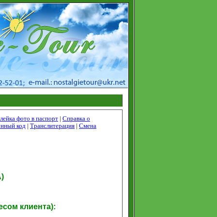
лейка фото в паспорт
|
Справка о
нный код
|
Транслитераци
я
|
Смена
)
сом клиента):