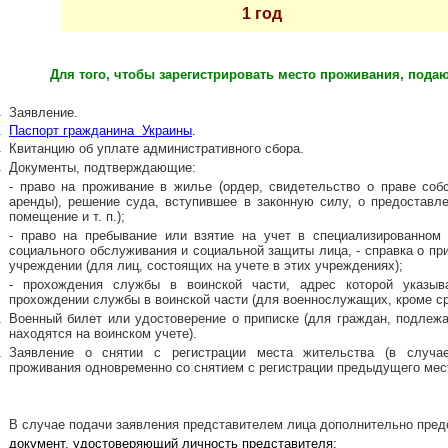
1 год
Для того, чтобы зарегистрировать место проживания, пода
.
З
аявление
.
.
Паспорт гражданина Украины
.
.
К
витанцию ​​об уплате административного сбора
.
.
Д
окументы, подтверждающие:
- право на проживание в жилье (ордер, свидетельство о праве собс
аренды), решение суда, вступившее в законную силу, о предоставл
помещение и т. п.);
- право на пребывание или взятие на учет в специализированном
социального обслуживания и социальной защиты лица, - справка о пр
учреждении (для лиц, состоящих на учете в этих учреждениях);
- прохождения службы в воинской части, адрес которой указыва
прохождении службы в воинской части (для военнослужащих, кроме ср
.
В
оенный билет или удостоверение о приписке (для граждан, подлеж
находятся на воинском учете)
.
.
З
аявление о снятии с регистрации места жительства (в случа
проживания одновременно со снятием с регистрации предыдущего мес
В случае подачи заявления представителем лица дополнительно пред
документ, удостоверяющий личность представителя;