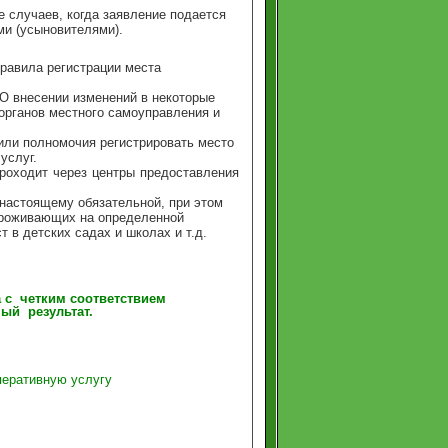
 случаев, когда заявление подается
ми (усыновителями).
правила регистрации места
О внесении изменений в некоторые
органов местного самоуправления и
или полномочия регистрировать место
услуг.
проходит через центры предоставления
-настоящему обязательной, при этом
 проживающих на определенной
т в детских садах и школах и т.д.
 с четким соответствием
ый результат.
перативную услугу