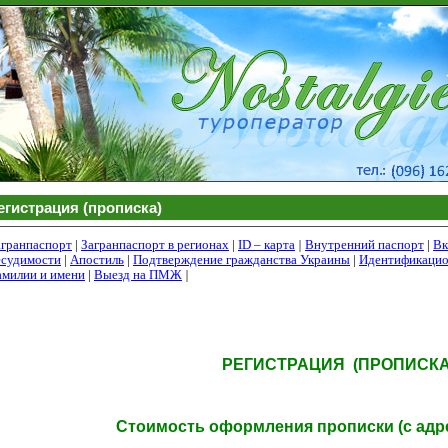
егистрация (прописка)
агранпаспорт
|
Загранпаспорт в регионах
|
ID
– карта
|
Внутренний паспорт
|
Вк
есудимости
|
Апостиль
|
Подтверждение гражданства Украины
|
Идентификацио
амилии и имени
|
Выезд на ПМЖ
|
РЕГИСТРАЦИЯ (ПРОПИСКА
Стоимость оформления прописки (с адре