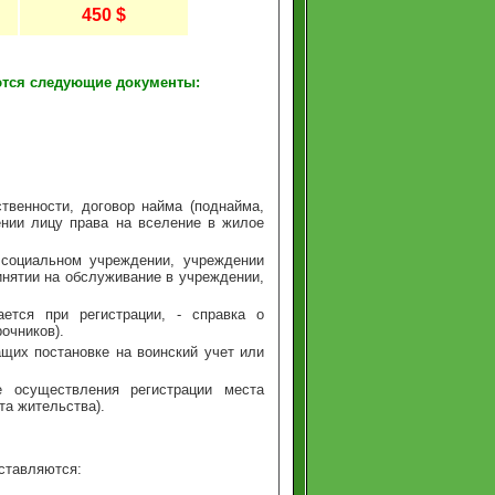
450
$
ются следующие документы:
твенности, договор найма (поднайма,
ении лицу права на вселение в жилое
 социальном учреждении, учреждении
инятии на обслуживание в учреждении,
ется при регистрации, - справка о
очников).
ащих постановке на воинский учет или
е осуществления регистрации места
та жительства).
ставляются: