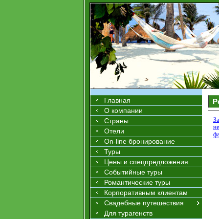
Главная
Р
О компании
З
Страны
н
Отели
ф
On-line бронирование
Туры
Цены и спецпредложения
Событийные туры
Романтические туры
Корпоративным клиентам
Свадебные путешествия
Для турагенств