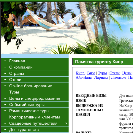
Главная
Памятка туристу Кипр
О компании
Кипр
|
Виза
|
Туры
|
Отели
|
Цены
Страны
Айя-Напа
|
Ларнака
|
Лимасол
|
Па
Отели
On-line бронирование
Туры
ВЪЕЗДНЫЕ ВИЗЫ
Для въез
Цены и спецпредложения
ЯЗЫК
Гречески
Событийные туры
ВЫДЕРЖКА ИЗ
На Кипр 
ТАМOЖЕННЫХ
кемпинго
Романтические туры
ПРАВИЛ
сигар, 2
Корпоративным клиентам
или 300 
Свадебные путешествия
фрукты и
транзит 
Для турагенств