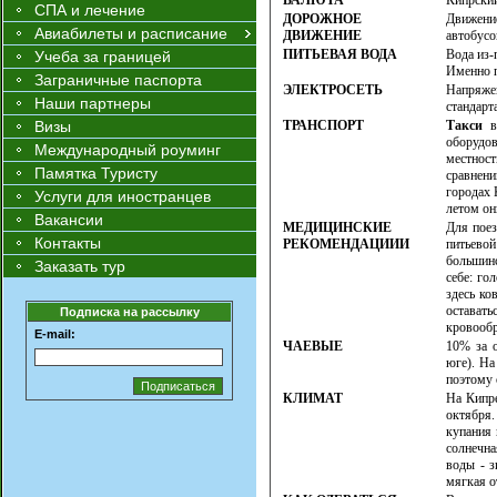
ВАЛЮТА
Кипрский
СПА и лечение
ДОРОЖНОЕ
Движени
Авиабилеты и расписание
ДВИЖЕНИЕ
автобусо
ПИТЬЕВАЯ ВОДА
Вода из-
Учеба за границей
Именно п
Заграничные паспорта
ЭЛЕКТРОСЕТЬ
Напряжен
Наши партнеры
стандарт
Визы
ТРАНСПОРТ
Такси
в 
оборудов
Международный роуминг
местнос
Памятка Туристу
сравнен
городах 
Услуги для иностранцев
летом он
Вакансии
МЕДИЦИНСКИЕ
Для поез
Контакты
РЕКОМЕНДАЦИИИ
питьевой
большинс
Заказать тур
себе: го
здесь ко
оставать
Подписка на рассылку
кровооб
E-mail:
ЧАЕВЫЕ
10% за о
юге). На
поэтому 
КЛИМАТ
На Кипре
октября.
купания 
солнечна
воды - 
мягкая о