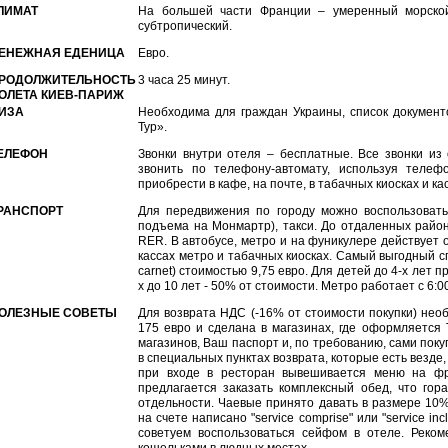
ЛИМАТ
На большей части Франции – умеренный морско
субтропический.
ЕНЕЖНАЯ ЕДЕНИЦА
Евро.
РОДОЛЖИТЕЛЬНОСТЬ
3 часа 25 минут.
ОЛЕТА КИЕВ-ПАРИЖ
ИЗА
Необходима для граждан Украины, список документ
Тур».
ЕЛЕФОН
Звонки внутри отеля – бесплатные. Все звонки из
звонить по телефону-автомату, используя телефо
приобрести в кафе, на почте, в табачных киосках и ка
РАНСПОРТ
Для передвижения по городу можно воспользовать
подъема на Монмартр), такси. До отдаленных райо
RER. В автобусе, метро и на фуникулере действует 
кассах метро и табачных киосках. Самый выгодный сп
carnet) стоимостью 9,75 евро. Для детей до 4-х лет п
х до 10 лет - 50% от стоимости. Метро работает с 6:00
ОЛЕЗНЫЕ СОВЕТЫ
Для возврата НДС (-16% от стоимости покупки) нео
175 евро и сделана в магазинах, где оформляется
магазинов, Ваш паспорт и, по требованию, сами пок
в специальных пунктах возврата, которые есть везде,
при входе в ресторан вывешивается меню на фра
предлагается заказать комплексный обед, что гор
отдельности. Чаевые принято давать в размере 10%
на счете написано "service comprise" или "service i
советуем воспользоваться сейфом в отеле. Реком