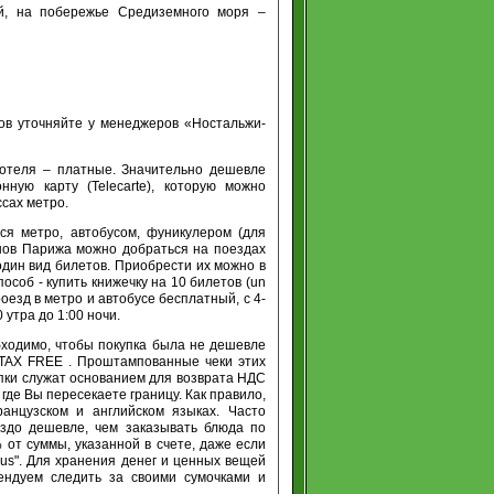
й, на побережье Средиземного моря –
ов уточняйте у менеджеров «Ностальжи-
 отеля – платные. Значительно дешевле
нную карту (Telecarte), которую можно
ссах метро.
ся метро, автобусом, фуникулером (для
нов Парижа можно добраться на поездах
один вид билетов. Приобрести их можно в
особ - купить книжечку на 10 билетов (un
роезд в метро и автобусе бесплатный, с 4-
 утра до 1:00 ночи.
бходимо, чтобы покупка была не дешевле
 TAX FREE . Проштампованные чеки этих
упки служат основанием для возврата НДС
 где Вы пересекаете границу. Как правило,
нцузском и английском языках. Часто
аздо дешевле, чем заказывать блюда по
 от суммы, указанной в счете, даже если
nclus". Для хранения денег и ценных вещей
ендуем следить за своими сумочками и