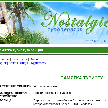
амятка туристу Франция
ранция
|
Виза
|
Туры
|
Отели
ариж
|
Канны
|
Ницца
|
Куршевель
ПАМЯТКА ТУРИСТУ
АСЕЛЕНИЕ ФРАНЦИИ
59,5 млн. человек.
ОСУДАРСТВЕННОЕ
Президентская Республика.
СТРОЙСТВО
ТОЛИЦА
Париж с населением более 2 млн. человек, вместе 
котором проживает более 10 млн. человек.