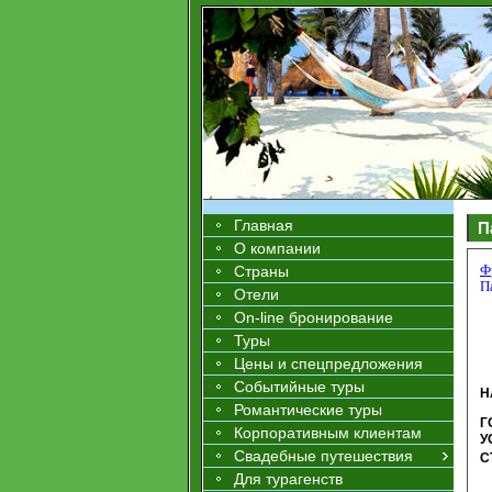
Главная
П
О компании
Ф
Страны
П
Отели
On-line бронирование
Туры
Цены и спецпредложения
Событийные туры
Н
Романтические туры
Г
Корпоративным клиентам
У
Свадебные путешествия
С
Для турагенств