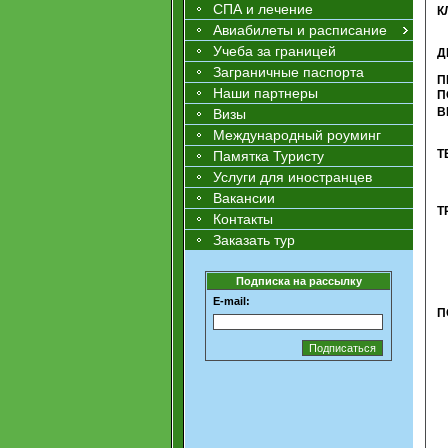
СПА и лечение
К
Авиабилеты и расписание
Учеба за границей
Д
Заграничные паспорта
П
Наши партнеры
П
В
Визы
Международный роуминг
Т
Памятка Туристу
Услуги для иностранцев
Вакансии
Т
Контакты
Заказать тур
Подписка на рассылку
E-mail:
П