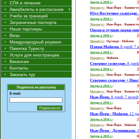
2
СПА и лечение
Заезды в 201
8
г.
:
Маршрут:
Нью-Йорк - Вашингт
Авиабилеты и расписание
Юго Восточное созвездие.
Учеба за границей
2
Заезды в 201
8
г.
:
Заграничные паспорта
Маршрут:
Нью-Йорк - Вашингт
Наши партнеры
Океан и лучшие парки мир
Визы
2
Заезды в 201
8
г.
:
Международный роуминг
Маршрут:
Орландо
- Майами
Пляжи Майами.
8 дней/ 7 
Памятка Туристу
0
Заезды в 201
8
г.
:
Услуги для иностранцев
Маршрут:
Майами
Вакансии
Северное созвездие.
8 дней
Контакты
2
Заезды в 201
8
г.
:
Заказать тур
Маршрут:
Нью-Йорк - Вашингт
Северное созвездие + Ниа
3
Заезды в 201
8
г.
:
Подписка на рассылку
Маршрут:
Нью-Йорк - Вашингт
E-mail:
Нью-Йорк.
8 дней/ 7 ночей
2
Заезды в 201
8
г.
:
Маршрут:
Нью-Йорк
Нью-Йорк - Майами.
12 дн
2
Заезды в 201
8
г.
:
Маршрут:
Нью-Йорк -
Майами
Нью-Йорк - Доминикана.
1
0
Заезды в 201
8
г.
: