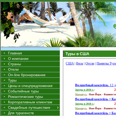
Главная
Туры в
США
О компании
США
|
Виза
|
Отели
|
Памятка Тур
Страны
Отели
On-line бронирование
Туры
Волшебный коктейль.
12 д
Цены и спецпредложения
2
Заезды в 201
8
г.
:
Событийные туры
Маршрут:
Нью-Йорк - Вашингт
Романтические туры
Волшебный коктейль + Ка
Корпоративным клиентам
2
Заезды в 201
8
г.
:
Свадебные путешествия
Маршрут:
Нью-Йорк - Вашингт
Для турагенств
Волшебный коктейль + Ба