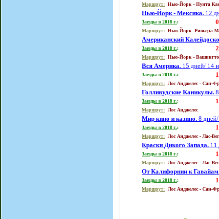
Маршрут:
Нью-Йорк -
Пунта Ка
Нью-Йорк - Мексика.
12 дн
0
Заезды в 201
8
г.
:
Маршрут:
Нью-Йорк -Ривьера
М
Американский Калейдоско
2
Заезды в 201
8
г.
:
Маршрут:
Нью-Йорк - Вашингт
Вся Америка.
15 дней/ 14 
1
Заезды в 201
8
г.
:
Маршрут:
Лос Анджелес
- Сан-Ф
Голливудские Каникулы.
8
1
Заезды в 201
8
г.
:
Маршрут:
Лос Анджелес
М
ир кино и казино.
8 дней/
1
Заезды в 201
8
г.
:
Маршрут:
Лос Анджелес
-
Лас-Ве
Краски Дикого Запада.
11 
1
Заезды в 201
8
г.
:
Маршрут:
Лос Анджелес
-
Лас-Ве
От Калифорнии к Гавайам
1
Заезды в 201
8
г.
:
Маршрут:
Лос Анджелес
- Сан-Ф