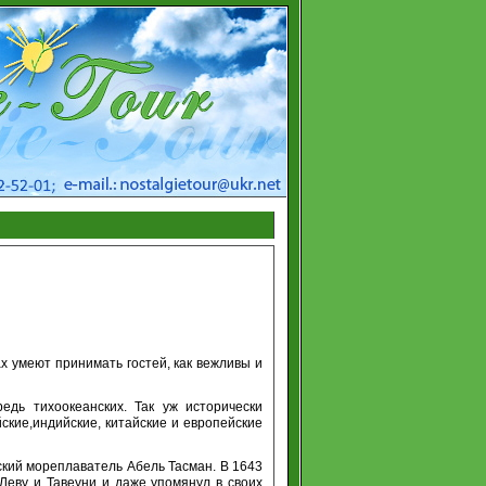
х умеют принимать гостей, как вежливы и
едь тихоокеанских. Так уж исторически
ские,индийские, китайские и европейские
ский мореплаватель Абель Тасман. В 1643
Леву и Тавеуни и даже упомянул в своих