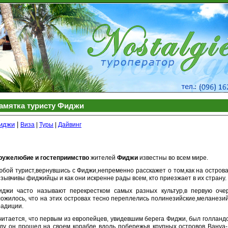
амятка туристу Фиджи
иджи
|
Виза
|
Туры
|
Дайвинг
ружелюбие и гостеприимство
жителей
Фиджи
известны во всем мире.
юбой турист,вернувшись с Фиджи,непременно расскажет о том,как на острова
тзывчивы фиджийцы и как они искренне рады всем, кто приезжает в их страну.
иджи часто называют перекрестком самых разных культур,в первую очер
ложилось, что на этих островах тесно переплелись полинезийские,меланезий
радиции.
читается, что первым из европейцев, увидевшим берега Фиджи, был голланд
оду он прошел на своем корабле вдоль побережья крупных островов Вануа-