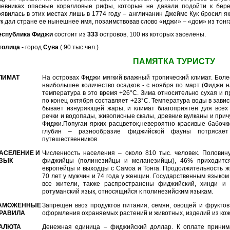
невниках опасные коралловые рифы, которые не давали подойти к бере
оявилась в этих местах лишь в 1774 году – англичанин Джеймс Кук бросил як
ук дал стране ее нынешнее имя, позаимствовав слово «иджи» – «дом» из тонга
еспублика Фиджи
состоит из
333
островов, 100 из которых заселены.
толица -
город
Сува
( 90 тыс.чел.)
ПАМЯТКА ТУРИСТУ
ЛИМАТ
На островах Фиджи мягкий влажный тропический климат. Боле
наибольшее количество осадков - с ноября по март (Фиджи 
температура в это время +26°С. Зима относительно сухая и 
по конец октября составляет +23°С. Температура воды в зави
бывает изнуряющей жары, и климат благоприятен для всех 
речки и водопады, живописные скалы, древние вулканы и при
Фиджи.Попугаи ярких расцветок,невероятно красивые бабочк
глубин – разнообразие фиджийской фауны потрясае
путешественников.
АСЕЛЕНИЕ И
Численность населения – около 810 тыс. человек. Половин
ЗЫК
фиджийцы (полинезийцы и меланезийцы), 46% приходитс
европейцы и выходцы с Самоа и Тонга. Продолжительность ж
70 лет у мужчин и 74 года у женщин. Государственным языком 
все жители, также распространены фиджийский, хинди и 
ротуманский язык, относящийся к полинезийским языкам.
АМОЖЕННЫЕ
Запрещен ввоз продуктов питания, семян, овощей и фруктов
РАВИЛА
оформления охраняемых растений и животных, изделий из кожи,
АЛЮТА
Денежная единица – фиджийский доллар. К оплате приним