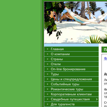
Главная
П
О компании
Ф
Страны
Отели
On-line бронирование
Туры
Д
Цены и спецпредложения
Л
о
Событийные туры
Романтические туры
Ф
с
Корпоративным клиентам
т
Свадебные путешествия
С
Для турагенств
г