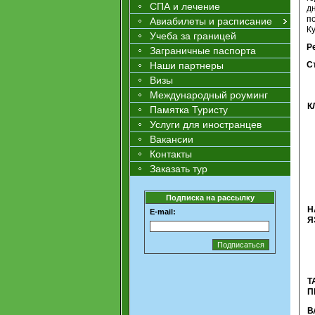
СПА и лечение
д
п
Авиабилеты и расписание
К
Учеба за границей
Р
Заграничные паспорта
Наши партнеры
С
Визы
Международный роуминг
К
Памятка Туристу
Услуги для иностранцев
Вакансии
Контакты
Заказать тур
Подписка на рассылку
Н
E-mail:
Я
Т
П
В