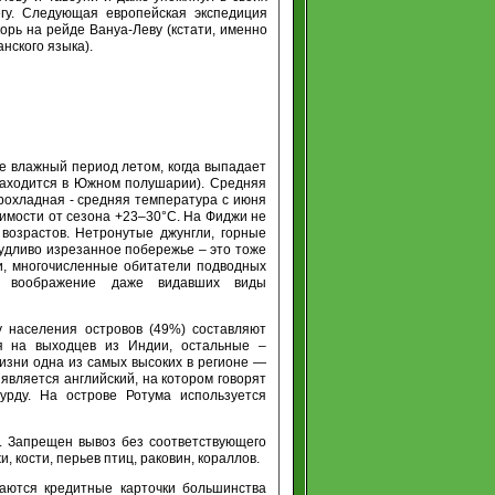
гу. Следующая европейская экспедиция
орь на рейде Вануа-Леву (кстати, именно
нского языка).
е влажный период летом, когда выпадает
находится в Южном полушарии). Средняя
прохладная - средняя температура с июня
симости от сезона +23–30°С. На Фиджи не
возрастов. Нетронутые джунгли, горные
чудливо изрезанное побережье – это тоже
и, многочисленные обитатели подводных
т воображение даже видавших виды
у населения островов (49%) составляют
я на выходцев из Индии, остальные –
изни одна из самых высоких в регионе —
является английский, на котором говорят
урду. На острове Ротума используется
. Запрещен вывоз без соответствующего
 кости, перьев птиц, раковин, кораллов.
аются кредитные карточки большинства